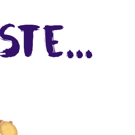
te...