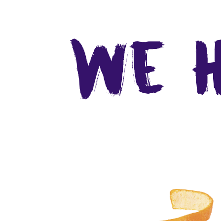
We h
?